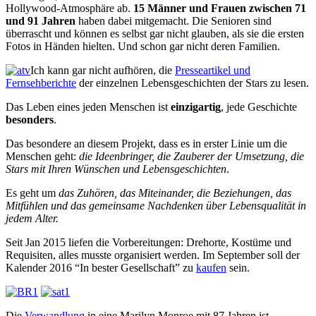
Hollywood-Atmosphäre ab.
15 Männer und Frauen
zwischen 71
und 91 Jahren
haben dabei mitgemacht. Die Senioren sind
überrascht und können es selbst gar nicht glauben, als sie die ersten
Fotos in Händen hielten. Und schon gar nicht deren Familien.
Ich kann gar nicht aufhören, die
Presseartikel und
Fernsehberichte
der einzelnen Lebensgeschichten der Stars zu lesen.
Das Leben eines jeden Menschen ist
einzigartig
, jede Geschichte
besonders
.
Das besondere an diesem Projekt, dass es in erster Linie um die
Menschen geht:
die Ideenbringer, die Zauberer der Umsetzung, die
Stars mit Ihren Wünschen und Lebensgeschichten
.
Es geht um
das Zuhören, das Miteinander, die Beziehungen, das
Mitfühlen und das gemeinsame Nachdenken über Lebensqualität in
jedem Alter.
Seit Jan 2015 liefen die Vorbereitungen: Drehorte, Kostüme und
Requisiten, alles musste organisiert werden. Im September soll der
Kalender 2016 “In bester Gesellschaft” zu
kaufen
sein.
Die
Verwandlung
in eine Marilyn Monroe mit 87 Jahren ist