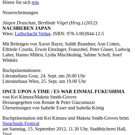
Hören Sie sich
rein
Neuerscheinungen
Jürgen Draschan, Bertlinde Vögel (Hrsg.) (2012)
:
NACHBEBEN JAPAN
Wien:
Luftschacht Verlag
. ISBN: 978-3-902844-12-5
Mit Beiträgen von Xaver Bayer, Judith Brandner, Ann Cotten,
Elfriede Czurda, Erwin Einzinger, Franzobel, Peter Glaser, Ludwig
Laher, Hanno Millesi, Lydia Mischkulnig, Sabine Scholl, Josef
Winkler.
Buchpräsentationen:
Literaturhaus Graz, 24. Sept. um 20.00 Uhr
Literaturhaus Wien, 25. Sept. um 19.00 Uhr
ONCE UPON A TIME / ES WAR EINMAL FUKUSHIMA
von Kei Kimura/Maketa Smith-Groves
Herausgegeben von Renate & Peter Giacomuzzi
Übersetzungen von Isabelle Esser und Isabella König
Buchpräsentation mit Kei Kimura und Maketa Smith-Groves beim
Sprachsalz-Festival
am Samstag, 15. September 2012, 11.30 Uhr, Stadtbücherei Hall,
Tirol.